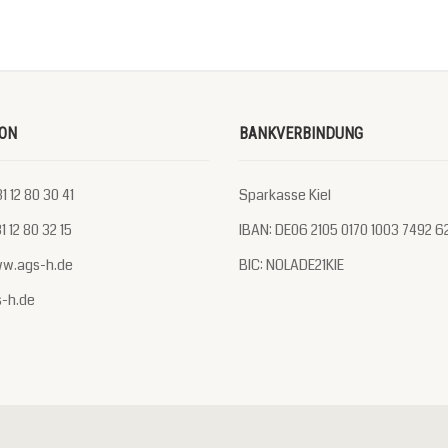
ON
BANKVERBINDUNG
1 12 80 30 41
Sparkasse Kiel
1 12 80 32 15
IBAN: DE06 2105 0170 1003 7492 6
ww.ags-h.de
BIC: NOLADE21KIE
s-h.de