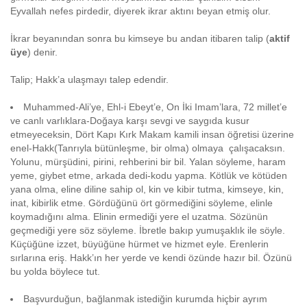
Eyvallah nefes pirdedir, diyerek ikrar aktını beyan etmiş olur.
İkrar beyanından sonra bu kimseye bu andan itibaren talip (
aktif
üye
) denir.
Talip; Hakk’a ulaşmayı talep edendir.
Muhammed-Ali’ye, Ehl-i Ebeyt’e, On İki Imam’lara, 72 millet’e
ve canlı varlıklara-Doğaya karşı sevgi ve saygıda kusur
etmeyeceksin, Dört Kapı Kırk Makam kamili insan öğretisi üzerine
enel-Hakk(Tanrıyla bütünleşme, bir olma) olmaya çalışacaksın.
Yolunu, mürşüdini, pirini, rehberini bir bil. Yalan söyleme, haram
yeme, giybet etme, arkada dedi-kodu yapma. Kötlük ve kötüden
yana olma, eline diline sahip ol, kin ve kibir tutma, kimseye, kin,
inat, kibirlik etme. Gördüğünü ört görmediğini söyleme, elinle
koymadığını alma. Elinin ermediği yere el uzatma. Sözünün
geçmediği yere söz söyleme. İbretle bakıp yumuşaklık ile söyle.
Küçüğüne izzet, büyüğüne hürmet ve hizmet eyle. Erenlerin
sırlarına eriş. Hakk’ın her yerde ve kendi özünde hazır bil. Özünü
bu yolda böylece tut.
Başvurduğun, bağlanmak istediğin kurumda hiçbir ayrım