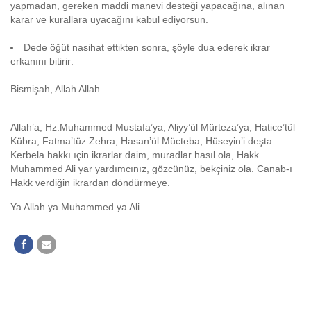
yapmadan, gereken maddi manevi desteği yapacağına, alınan
karar ve kurallara uyacağını kabul ediyorsun.
Dede öğüt nasihat ettikten sonra, şöyle dua ederek ikrar
erkanını bitirir:
Bismişah, Allah Allah.
Allah’a, Hz.Muhammed Mustafa’ya, Aliyy’ül Mürteza’ya, Hatice’tül
Kübra, Fatma’tüz Zehra, Hasan’ül Mücteba, Hüseyin’i deşta
Kerbela hakkı ıçin ikrarlar daim, muradlar hasıl ola, Hakk
Muhammed Ali yar yardımcınız, gözcünüz, bekçiniz ola. Canab-ı
Hakk verdiğin ikrardan döndürmeye.
Ya Allah ya Muhammed ya Ali