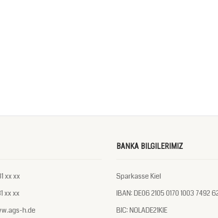
BANKA BILGILERIMIZ
1 xx xx
Sparkasse Kiel
1 xx xx
IBAN: DE06 2105 0170 1003 7492 6
ww.ags-h.de
BIC: NOLADE21KIE