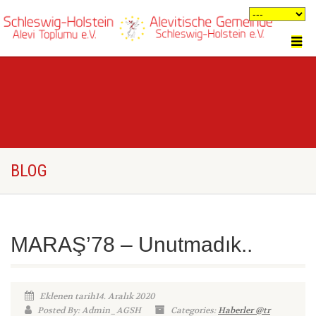
BLOG
MARAŞ’78 – Unutmadık..
Eklenen tarih14. Aralık 2020
Posted By: Admin_AGSH
Categories:
Haberler @tr