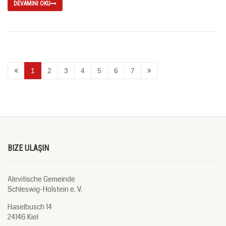
DEVAMINI OKU
1
2
3
4
5
6
7
BIZE ULAŞIN
Alevitische Gemeinde
Schleswig-Holstein e. V.
Haselbusch 14
24146 Kiel