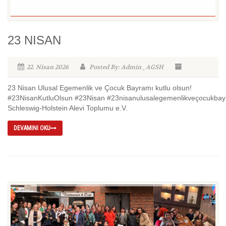
23 NISAN
22. Nisan 2026
Posted By: Admin_AGSH
23 Nisan Ulusal Egemenlik ve Çocuk Bayramı kutlu olsun!
#23NisanKutluOlsun #23Nisan #23nisanulusalegemenlikveçocukbay
Schleswig-Holstein Alevi Toplumu e.V.
DEVAMINI OKU