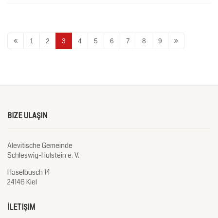
1
2
3
4
5
6
7
8
9
BIZE ULAŞIN
Alevitische Gemeinde
Schleswig-Holstein e. V.
Haselbusch 14
24146 Kiel
İLETIŞIM