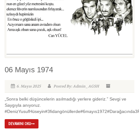
06 Mayıs 1974
6. Mayıs 2025
Posted By: Admin_AGSH
„Sonra belki düşüncelerin asılmadığı yerlere gideriz.” Sevgi ve
Saygıyla anıyoruz.
#DenizYusufHüseyin#3fidangönüllerde#6mayıs1972#Darağacında3F
DEVAMINI OKU