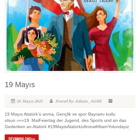
19 Mayıs
18. Mayıs 2025
Posted By: Admin_AGSH
19 Mayıs Atatürk’ü anma, Gençlik ve spor Bayramı kutlu
olsun.===19. MaiFeiertag der Jugend, des Sports und an das
Gedenken an Atatürk #19MayisAtatürküAnma#AtamYolundayiz
DEVAMINI OKU