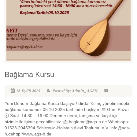
Bağlama Kursu
12. Eylül 2025
Posted By: Admin_AGSH
Yeni Dönem Bağlama Kursu Başlıyor! Birdal Kılınç yönetimindeki
bağlama kursumuz 05.10.2025 tarihinde başlıyor. 📅 Gün: Pazar
🕝 Saat: 14:30 – 16:00 Deneme dersi, tanışma ve kayıt için
bizimle iletişime geçebilirsiniz. 📩 baglama@ags-h.de Whatsapp:
01523 2045394 Schleswig-Holstein Alevi Toplumu e.V. info@ags-
h.dehttp://www.ags-h.de