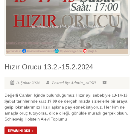
Hızır Orucu 13.2.-15.2.2024
11. Şubat 2024
Posted By: Admin_AGSH
Değerli Canlar, İçinde bulunduğumuz Hızır ayı sebebiyle 𝟏𝟑-𝟏𝟒-𝟏𝟓
𝐒̧𝐮𝐛𝐚𝐭 tarihlerinde 𝐬𝐚𝐚𝐭 𝟏𝟕:𝟎𝟎 de dergahımızda sizlerlerle bir araya
gelip lokmalarımızı Hızır aşkına pay etmek istiyoruz. Her kim ne
amaçla oruç tutuyorsa, dilde dileği, gönülde muradı gerçek olsun.
Schleswig Holstein Alevi Toplumu
DEVAMINI OKU