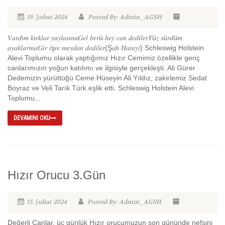
19. Şubat 2024
Posted By: Admin_AGSH
𝑉𝑎𝑟𝑑ı𝑚 𝑘ı𝑟𝑘𝑙𝑎𝑟 𝑦𝑎𝑦𝑙𝑎𝑠ı𝑛𝑎𝐺𝑒𝑙 𝑏𝑒𝑟ü ℎ𝑒𝑦 𝑐𝑎𝑛 𝑑𝑒𝑑𝑖𝑙𝑒𝑟𝑌ü𝑧 𝑠ü𝑟𝑑ü𝑚
𝑎𝑦𝑎𝑘𝑙𝑎𝑟ı𝑛𝑎𝐺𝑖𝑟 𝑖ş𝑡𝑒 𝑚𝑒𝑦𝑑𝑎𝑛 𝑑𝑒𝑑𝑖𝑙𝑒𝑟(Ş𝑎ℎ 𝐻𝑎𝑡𝑎𝑦𝑖) Schleswig Holstein
Alevi Toplumu olarak yaptığımız Hızır Cemimiz özellikle genç
canlarımızın yoğun katılımı ve ilgisiyle gerçekleşti. Ali Gürer
Dedemizin yürüttüğü Ceme Hüseyin Ali Yıldız, zakirlemiz Sedat
Boyraz ve Veli Tarık Türk eşlik etti. Schleswig Holstein Alevi
Toplumu...
DEVAMINI OKU
Hızır Orucu 3.Gün
15. Şubat 2024
Posted By: Admin_AGSH
Değerli Canlar, üç günlük Hızır orucumuzun son gününde nefsini