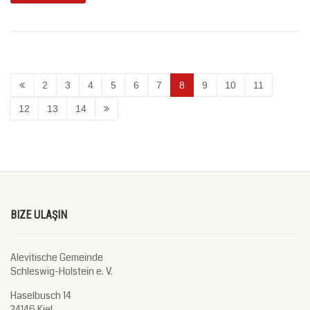
2
3
4
5
6
7
8
9
10
11
12
13
14
BIZE ULAŞIN
Alevitische Gemeinde
Schleswig-Holstein e. V.
Haselbusch 14
24146 Kiel