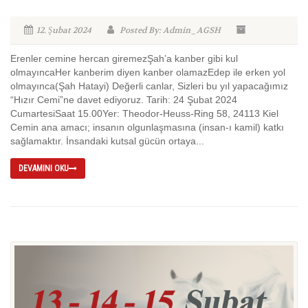
12. Şubat 2024
Posted By: Admin_AGSH
Erenler cemine hercan giremezŞah’a kanber gibi kul
olmayıncaHer kanberim diyen kanber olamazEdep ile erken yol
olmayınca(Şah Hatayi) Değerli canlar, Sizleri bu yıl yapacağımız
“Hızır Cemi”ne davet ediyoruz. Tarih: 24 Şubat 2024
CumartesiSaat 15.00Yer: Theodor-Heuss-Ring 58, 24113 Kiel
Cemin ana amacı; insanın olgunlaşmasına (insan-ı kamil) katkı
sağlamaktır. İnsandaki kutsal gücün ortaya...
DEVAMINI OKU