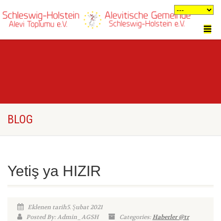
BLOG
Yetiş ya HIZIR
Eklenen tarih5. Şubat 2021
Posted By: Admin_AGSH
Categories:
Haberler @tr