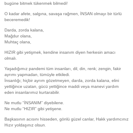
bugüne bitmek tükenmek bilmedi!
O kadar afete, salgına, savaşa rağmen, İNSAN olmayı bir türlü
beceremedik!
Darda, zorda kalana,
Mağdur olana,
Muhtaç olana,
HIZIR gibi yetişmek, kendine insanım diyen herkesin amacı
olmalı.
Yaşadığımız pandemi tüm insanları, dil, din, renk; zengin, fakir
ayrımı yapmadan, tümüyle etkiledi.
İnsanlığı; hiçbir ayrım gözetmeyen, darda, zorda kalana, elini
yettiğince uzatan, gücü yettiğince maddi veya manevi yardım
eden insanlarımız kurtarabilir.
Ne mutlu “İNSANIM” diyebilene.
Ne mutlu “HIZIR” gibi yetişene.
Başkasının acısını hisseden, gönlü güzel canlar, Hakk yardımcınız
Hızır yoldaşınız olsun.