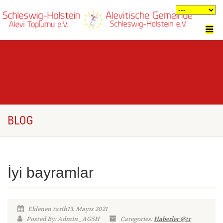
BLOG
İyi bayramlar
Eklenen tarih13. Mayıs 2021
Posted By: Admin_AGSH
Categories:
Haberler @tr