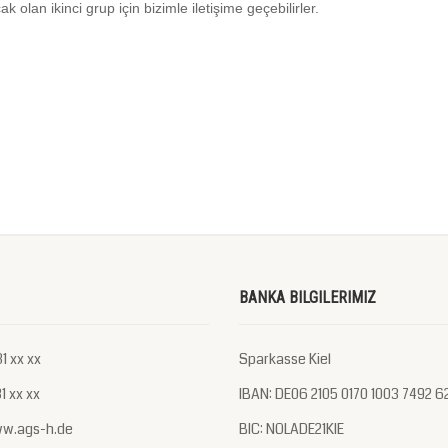
 olan ikinci grup için bizimle iletişime geçebilirler.
BANKA BILGILERIMIZ
1 xx xx
Sparkasse Kiel
1 xx xx
IBAN: DE06 2105 0170 1003 7492 6
ww.ags-h.de
BIC: NOLADE21KIE