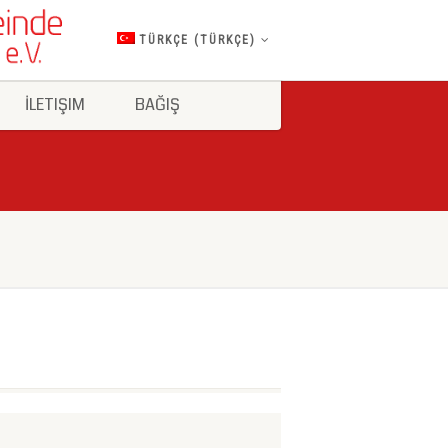
TÜRKÇE
(
TÜRKÇE
)
İLETIŞIM
BAĞIŞ