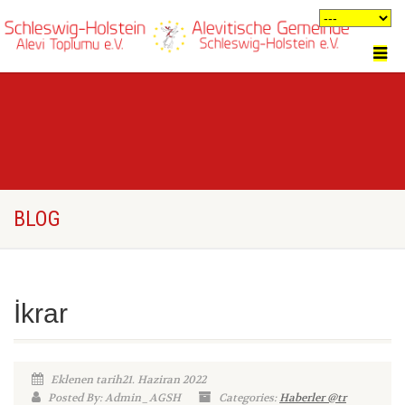
BLOG
İkrar
Eklenen tarih21. Haziran 2022
Posted By: Admin_AGSH
Categories:
Haberler @tr