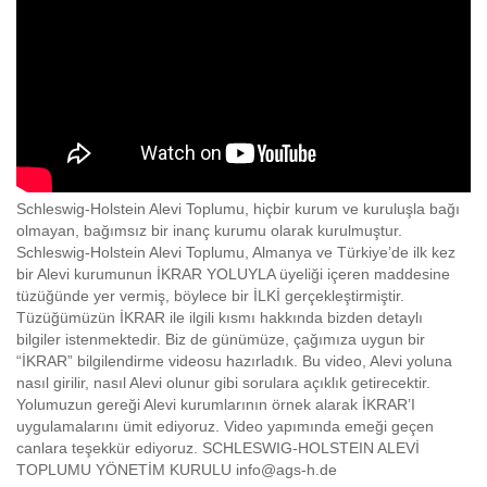
Schleswig-Holstein Alevi Toplumu, hiçbir kurum ve kuruluşla bağı
olmayan, bağımsız bir inanç kurumu olarak kurulmuştur.
Schleswig-Holstein Alevi Toplumu, Almanya ve Türkiye’de ilk kez
bir Alevi kurumunun İKRAR YOLUYLA üyeliği içeren maddesine
tüzüğünde yer vermiş, böylece bir İLKİ gerçekleştirmiştir.
Tüzüğümüzün İKRAR ile ilgili kısmı hakkında bizden detaylı
bilgiler istenmektedir. Biz de günümüze, çağımıza uygun bir
“İKRAR” bilgilendirme videosu hazırladık. Bu video, Alevi yoluna
nasıl girilir, nasıl Alevi olunur gibi sorulara açıklık getirecektir.
Yolumuzun gereği Alevi kurumlarının örnek alarak İKRAR’I
uygulamalarını ümit ediyoruz. Video yapımında emeği geçen
canlara teşekkür ediyoruz. SCHLESWIG-HOLSTEIN ALEVİ
TOPLUMU YÖNETİM KURULU info@ags-h.de