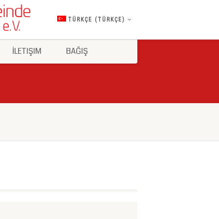
TÜRKÇE
(
TÜRKÇE
)
İLETIŞIM
BAĞIŞ