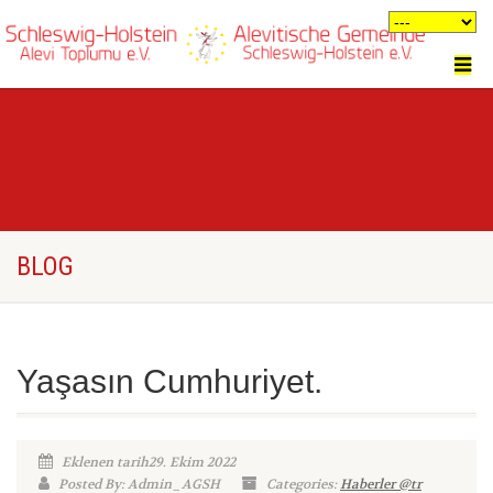
BLOG
Yaşasın Cumhuriyet.
Eklenen tarih29. Ekim 2022
Posted By: Admin_AGSH
Categories:
Haberler @tr