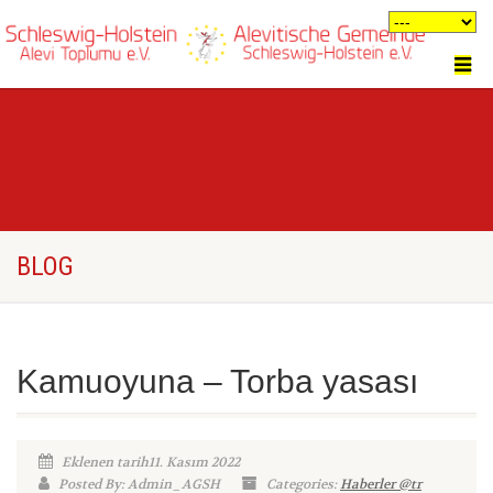
BLOG
Kamuoyuna – Torba yasası
Eklenen tarih11. Kasım 2022
Posted By: Admin_AGSH
Categories:
Haberler @tr