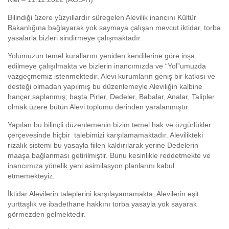
Bilindiği üzere yüzyıllardır süregelen Alevilik inancını Kültür
Bakanlığına bağlayarak yok saymaya çalışan mevcut iktidar, torba
yasalarla bizleri sindirmeye çalışmaktadır.
Yolumuzun temel kurallarını yeniden kendilerine göre inşa
edilmeye çalışılmakta ve bizlerin inancımızda ve “Yol”umuzda
vazgeçmemiz istenmektedir. Alevi kurumların geniş bir katkısı ve
desteği olmadan yapılmış bu düzenlemeyle Aleviliğin kalbine
hançer saplanmış; başta Pirler, Dedeler, Babalar, Analar, Talipler
olmak üzere bütün Alevi toplumu derinden yaralanmıştır.
Yapılan bu bilinçli düzenlemenin bizim temel hak ve özgürlükler
çerçevesinde hiçbir talebimizi karşılamamaktadır. Alevilikteki
rızalık sistemi bu yasayla fiilen kaldırılarak yerine Dedelerin
maaşa bağlanması getirilmiştir. Bunu kesinlikle reddetmekte ve
inancımıza yönelik yeni asimilasyon planlarını kabul
etmemekteyiz.
İktidar Alevilerin taleplerini karşılayamamakta, Alevilerin eşit
yurttaşlık ve ibadethane hakkını torba yasayla yok sayarak
görmezden gelmektedir.