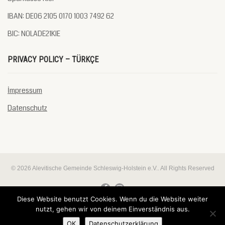
IBAN: DE06 2105 0170 1003 7492 62
BIC: NOLADE21KIE
PRIVACY POLICY – TÜRKÇE
İmpressum
Datenschutz
© 2026 Alevitische Gemeinde Schleswig-Holstein e.V.. All Rights Reserved
Diese Website benutzt Cookies. Wenn du die Website weiter
nutzt, gehen wir von deinem Einverständnis aus.
Almanca
Deutsch
Türkçe
(
)
OK
Datenschutzerklärung