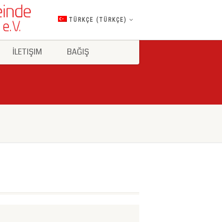
TÜRKÇE
(
TÜRKÇE
)
İLETIŞIM
BAĞIŞ