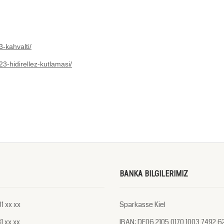
-kahvalti/
3-hidirellez-kutlamasi/
BANKA BILGILERIMIZ
1 xx xx
Sparkasse Kiel
1 xx xx
IBAN: DE06 2105 0170 1003 7492 6