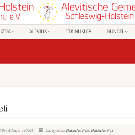
IZDA
ALEVILIK
ETKINLIKLER
GÜNCEL
eti
d By: Admin_AGSH
Categories:
Haberler @de
,
Haberler @tr