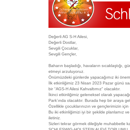
Değerli AG S-H Ailesi,
Değerli Dostlar,
Sevgili Çocuklar,
Sevgili Gençler,
Baharın başladığı, havaların sıcaklaştığı, gü
etmeyi arzuluyoruz.
Önümüzdeki günlerde yapacağımız iki önemli e
İlk etkinliğimiz 23 Nisan 2023 Pazar günü s
bir “AGS-H Ailesi Kahvaltımız” olacaktır.
İkinci etkinliğimiz geleneksel olarak yapac
Park’ında olacaktır. Burada hep bir araya g
Özellikle çocuklarınızın ve gençlerimizin için
Bu iki etkinliğimizi iyi bir şekilde planlamız 
iletiniz.
Sizleri tekrar görmek dileğiyle muhabbetle ka
SCHLESWIG-HOLSTEIN ALEVİ TOPLUMU