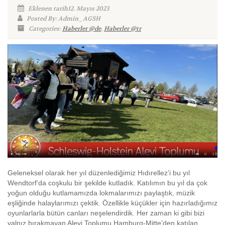
Eklenen tarih12. Mayıs 2023
Posted By: Admin_AGSH
Categories:
Haberler @de
,
Haberler @tr
Geleneksel olarak her yıl düzenlediğimiz Hıdırellez’i bu yıl
Wendtorf’da coşkulu bir şekilde kutladık. Katılımın bu yıl da çok
yoğun olduğu kutlamamızda lokmalarımızı paylaştık, müzik
eşliğinde halaylarımızı çektik. Özellikle küçükler için hazırladığımız
oyunlarlarla bütün canları neşelendirdik. Her zaman ki gibi bizi
yalnız bırakmayan Alevi Toplumu Hamburg-Mitte’den katılan