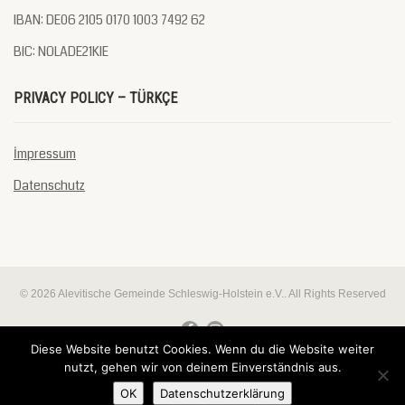
IBAN: DE06 2105 0170 1003 7492 62
BIC: NOLADE21KIE
PRIVACY POLICY – TÜRKÇE
İmpressum
Datenschutz
© 2026 Alevitische Gemeinde Schleswig-Holstein e.V.. All Rights Reserved
Diese Website benutzt Cookies. Wenn du die Website weiter
nutzt, gehen wir von deinem Einverständnis aus.
Almanca
Deutsch
Türkçe
(
)
OK
Datenschutzerklärung