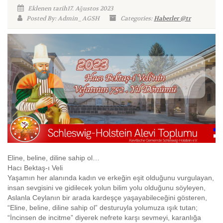
Eklenen tarih17. Ağustos 2023
Posted By: Admin_AGSH
Categories:
Haberler @tr
Eline, beline, diline sahip ol…
Hacı Bektaş-ı Veli
Yaşamın her alanında kadın ve erkeğin eşit olduğunu vurgulayan,
insan sevgisini ve gidilecek yolun bilim yolu olduğunu söyleyen,
Aslanla Ceylanın bir arada kardeşçe yaşayabileceğini gösteren,
“Eline, beline, diline sahip ol” desturuyla yolumuza ışık tutan;
“İncinsen de incitme” diyerek nefrete karşı sevmeyi, karanlığa