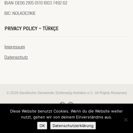
IBAN: DE06 2105 0170 1003 7492 62
BIC: NOLADE21KIE
PRIVACY POLICY – TÜRKÇE
İmpressum
Datenschutz
© 2026 Alevitische Gemeinde Schleswig-Holstein e.V.. All Rights Reserved
Diese Website benutzt Cookies. Wenn du die Website weiter
nutzt, gehen wir von deinem Einverständnis aus.
Almanca
Deutsch
Türkçe
(
)
OK
Datenschutzerklärung