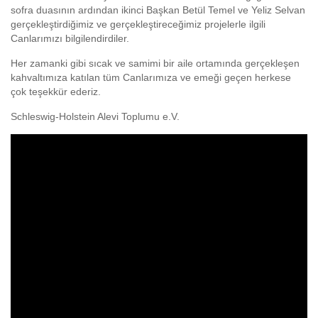
sofra duasının ardından ikinci Başkan Betül Temel ve Yeliz Selvan
gerçekleştirdiğimiz ve gerçekleştireceğimiz projelerle ilgili
Canlarımızı bilgilendirdiler.
Her zamanki gibi sıcak ve samimi bir aile ortamında gerçekleşen
kahvaltımıza katılan tüm Canlarımıza ve emeği geçen herkese
çok teşekkür ederiz.
Schleswig-Holstein Alevi Toplumu e.V.