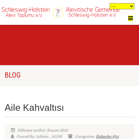
BLOG
Aile Kahvaltısı
Eklenen tarih11. Kasım 2024
Posted By: Admin_AGSH
Categories:
Haberler @tr