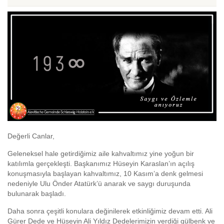
Değerli Canlar,
Geleneksel hale getirdiğimiz aile kahvaltımız yine yoğun bir
katılımla gerçekleşti. Başkanımız Hüseyin Karaslan’ın açılış
konuşmasıyla başlayan kahvaltımız, 10 Kasım’a denk gelmesi
nedeniyle Ulu Önder Atatürk’ü anarak ve saygı duruşunda
bulunarak başladı.
Daha sonra çeşitli konulara değinilerek etkinliğimiz devam etti. Ali
Gürer Dede ve Hüseyin Ali Yıldız Dedelerimizin verdiği gülbenk ve